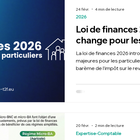
février 2026, impactent dir
indépendants et entreprise
24 févr.
4 min de lecture
règles
2026
Loi de finances
change pour les
La loi de finances 2026 int
majeures pour les particulier
barème de l’impôt sur le re
l’abattement de 10 % sur le
la contribution différentiell
création d’une taxe sur les 
dispositif Relance logement
Groupe T2F, expert-comptab
pour comprendre l’impact co
votre pou
20 févr.
2 min de lecture
Expertise-Comptable