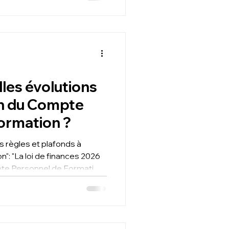
nt être réunies ? Comment
complète, exemples chiffrés
T2F Expert-Comptable à
i pour anticiper l’impact
les évolutions
ion du Compte
ormation ?
mpte Personnel de Formation
afonds de financement pour
fications du répertoire
étences et permis de
 entrés en vigueur fin