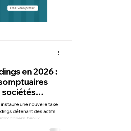
ldings en 2026 :
s somptuaires
 sociétés
6 instaure une nouvelle taxe
ldings détenant des actifs
mmobiliers, bijoux,
es sociétés sont concernées