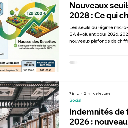
Nouveaux seuil
2028 : Ce qui 
Les seuils du régime micro
BA évoluent pour 2026, 202
nouveaux plafonds de chiffr
entrepreneurs, indépendants
Groupe T2F, expert-comptab
vous accompagne pour choi
réel et optimiser votre fisc
situation. Analyse personnal
accompagnement sur mes
7 janv.
2 min de lecture
Social
Indemnités de f
2026 : nouveau