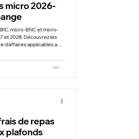
s micro 2026-
change
-BIC, micro-BNC et micro-
7 et 2028. Découvrez les
e d’affaires applicables aux
 et professions libérales.
le à Toulouse et Paris,
sir entre micro et régime
alité en fonction de votre
isée, conseil stratégique et
ure.
rais de repas
x plafonds