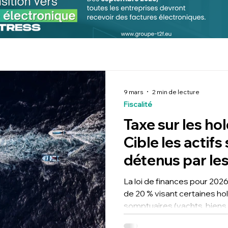
9 mars
2 min de lecture
Fiscalité
Taxe sur les ho
Cible les actif
détenus par les
patrimoniales.
La loi de finances pour 202
de 20 % visant certaines ho
somptuaires (yachts, biens i
véhicules de luxe…). Quell