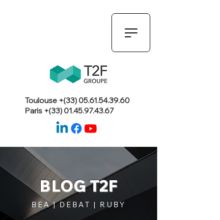
Toulouse +(33)
05.61.54.39.60
Paris +(33)
01.45.97.43.67
BLOG T2F
BEA | DEBAT | RUBY