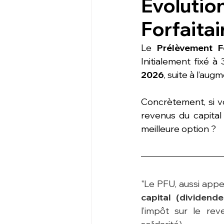
Évolutio
Forfaita
Le 
Prélèvement Fo
Initialement fixé à
2026
, suite à l’aug
Concrètement, si 
revenus du capital 
meilleure option ?
"Le PFU, aussi appel
capital (dividendes
l’impôt sur le re