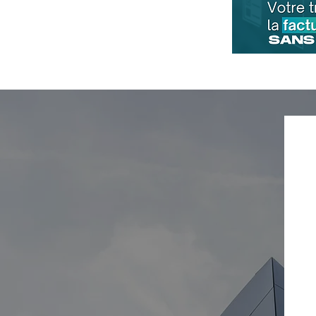
Budget 2026
définitivement adopté :
Quels impacts fiscaux et
financiers pour les
ménages et les entreprises
?