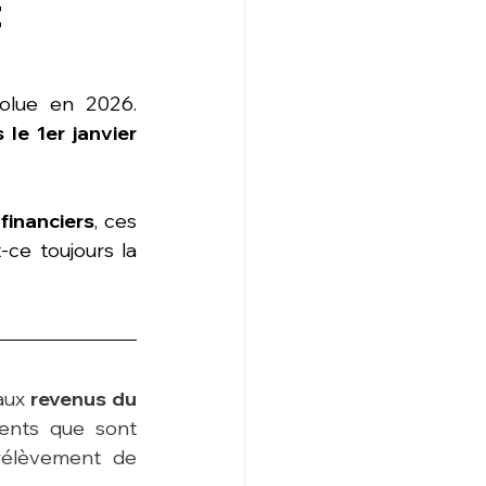
t
volue en 2026. 
le 1er janvier 
financiers
, ces 
ce toujours la 
aux 
revenus du 
ents que sont 
rélèvement de 