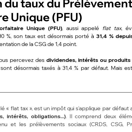
n du taux du Prélèvemen
ire Unique (PFU)
rfaitaire Unique (PFU)
, aussi appelé 
flat tax
, é
 30 %, son taux est désormais porté à 
31,4 % depuis 
mentation de la CSG de 1,4 point.
vous percevez des 
dividendes, intérêts ou produits 
sont désormais taxés à 31,4 % par défaut. Mais est-
é « flat tax », est un impôt qui s’applique par défaut 
, intérêts, obligations...)
. Il comprend deux élém
venu et les prélèvements sociaux (CRDS, CSG, P