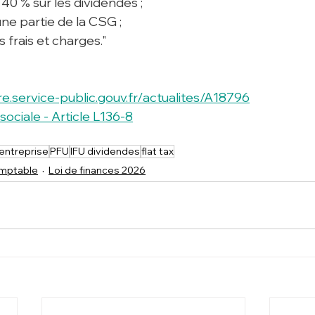
0 % sur les dividendes ;
une partie de la CSG ;
s frais et charges."
e.service-public.gouv.fr/actualites/A18796
sociale - Article L136-8
 entreprise
PFU
IFU dividendes
flat tax
omptable
Loi de finances 2026