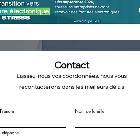
Rémunération ou
Acre
cotisations sociales
déma
minimales pour valider vos
janv
trimestres de retraite en
2026
Contact
Laissez-nous vos coordonnées, nous vous
recontacterons dans les meilleurs délais
Prénom
Nom de famille
Téléphone