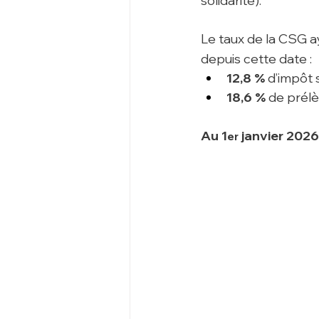
solidarité).
Le taux de la CSG a
depuis cette date :
12,8 %
 d’impôt 
18,6 %
 de prél
Au 1
 janvier 2026
er