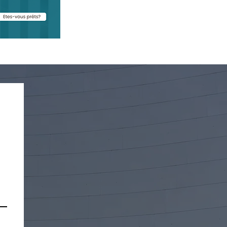
 : Nouvelles règles et
rches à partir du 1er
ier 2026