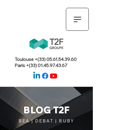
Toulouse +(33)
05.61.54.39.60
Paris +(33)
01.45.97.43.67
BLOG T2F
BEA | DEBAT | RUBY