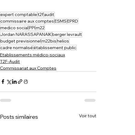
expert comptable
t2f
audit
commissaire aux comptes
ESMS
EPRD
medico social
PPI
m22
Jordan NARASSAPANAIK
berger levrault
budget previsionnel
m22bis
helios
cadre normalisé
établissement public
Etablissements médico-sociaux
T2F-Audit
Commissariat aux Comptes
Voir tout
Posts similaires