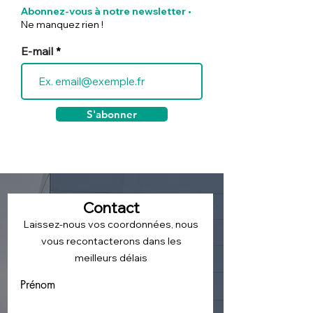
médico-sociaux : Quels
sociaux : Plan
Abonnez-vous à notre newsletter
•
sont les
pluriannuel
Ne manquez rien !
accompagnements
d’investissemen
proposés par T2F?
E-mail
S'abonner
Contact
Laissez-nous vos coordonnées, nous
vous recontacterons dans les
meilleurs délais
Prénom