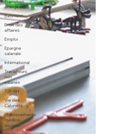
Transition
énergétique
Batiment
Droit des
affaires
Emploi
Epargne
salariale
International
Travailleurs
non
salariés
T2F-RH
Vie des
Cabinets
Etablissements
médico-
sociaux