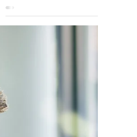
25 janv. 2023
1 min de lecture
TVA et option pour le régime réel la
date limite approche
Les entreprises placées de plein droit
sous le régime simplifié d’imposition
peuvent, en matière de TVA, opter pour le
régime réel normal.