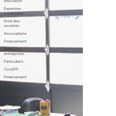
Innovation
Expertise-
Comptable
Droit des
sociétés
Associations
Financement
Aides aux
entreprises
Particuliers
Covid19
Financement
E-
commerce
Digitalisation
Foreign
companies