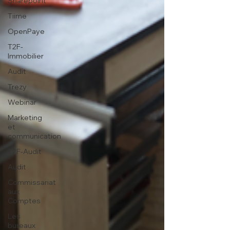
Sharepoint
Tiime
OpenPaye
T2F-
Immobilier
Audit
Trezy
Webinar
Marketing
et
communication
T2F-Audit
Audit
Commissariat
aux
Comptes
Les
bureaux