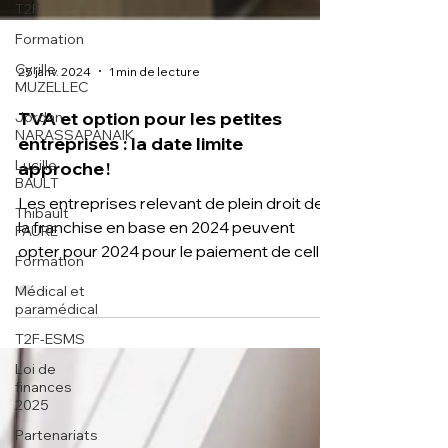
T2F
Formation
Cyrille
MUZELLEC
Jordan
25 janv. 2024
1 min de lecture
NARASSAPANAIK
TVA et option pour les petites
Lucille
BAULT
entreprises : la date limite
Thibault
approche !
FAURE
Les entreprises relevant de plein droit de
Formation
la franchise en base en 2024 peuvent
Médical et
opter pour 2024 pour le paiement de celle-
paramédical
ci :
T2F-ESMS
Loi de
finances
2025
Partenariats