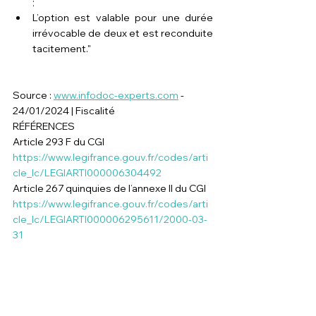
;
L’option est valable pour une durée 
irrévocable de deux et est reconduite 
tacitement."
Source : 
www.infodoc-experts.com
 - 
24/01/2024 | Fiscalité
RÉFÉRENCES
Article 293 F du CGI
https://www.legifrance.gouv.fr/codes/arti
cle_lc/LEGIARTI000006304492
Article 267 quinquies de l’annexe II du CGI
https://www.legifrance.gouv.fr/codes/arti
cle_lc/LEGIARTI000006295611/2000-03-
31