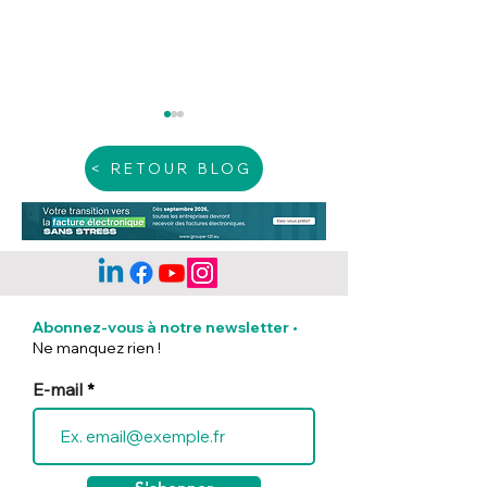
< RETOUR BLOG
Automatisation en
Solution de fac
gestion et comptabilité :
Libérez votre 
Abonnez-vous à notre newsletter
•
Les solutions pour
avec Tiime Invo
Ne manquez rien !
votre entreprise
E-mail