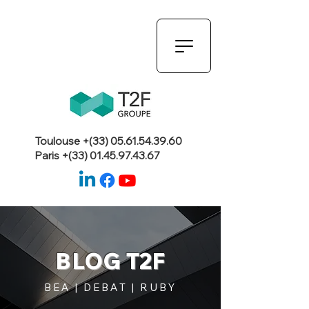
Toulouse +(33)
05.61.54.39.60
Paris +(33)
01.45.97.43.67
BLOG T2F
BEA | DEBAT | RUBY