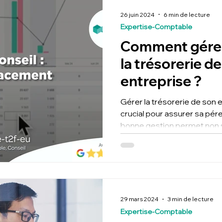
26 juin 2024
6 min de lecture
Expertise-Comptable
Comment gérer
la trésorerie d
entreprise ?
Gérer la trésorerie de son 
crucial pour assurer sa pér
bonne gestion permet non
29 mars 2024
3 min de lecture
Expertise-Comptable