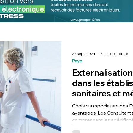
27 sept. 2024
3 min de lecture
Paye
Externalisation
dans les établ
sanitaires et m
T2F-ESMS
Choisir un spécialiste de
avantages. Les Consultant
comprennent les spécificit