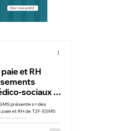
 paie et RH
issements
édico-sociaux :
s ESMS présente s=des
s paie et RH de T2F-ESMS
és de votre s