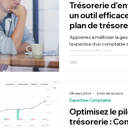
Trésorerie d'ent
un outil efficac
plan de trésore
en temps réel
Apprenez à maîtriser la gestio
l'expertise d'un comptable spéciali
stratégies efficaces
28 mars 2024
3 min de lecture
Expertise-Comptable
Optimisez le pi
trésorerie : Co