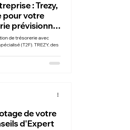
reprise : Trezy,
e pour votre
rie prévisionnel
n de trésorerie avec
sé (T2F). TREZY, des
lotage de votre
nseils d'Expert