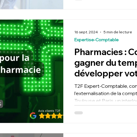
16 sept. 2024
5 min de lecture
Expertise-Comptable
Pharmacies : 
gagner du tem
développer vot
externalisant v
T2F Expert-Comptable, cons
comptabilité a
l'externalisation de la comp
Toulouse et Paris. un interl