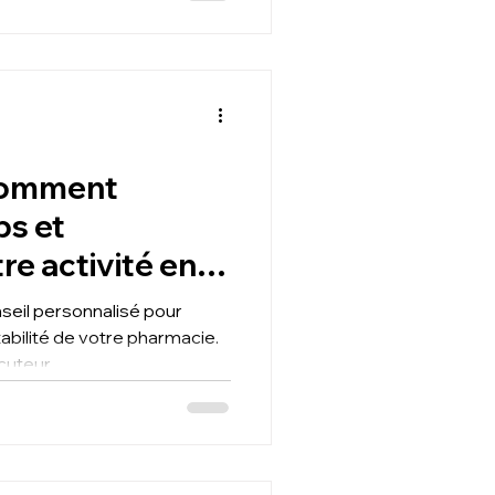
Comment
ps et
re activité en
otre
eil personnalisé pour
vec T2F?
tabilité de votre pharmacie.
ocuteur