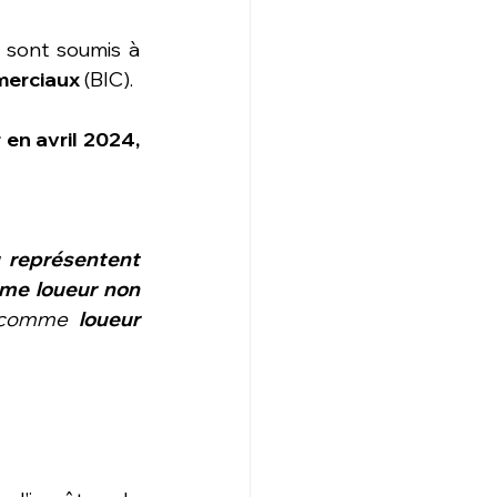
sont soumis à 
merciaux
 (BIC).
en avril 2024, 
 représentent 
me loueur non 
é comme 
loueur 