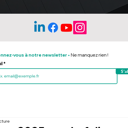
nnez-vous à notre newsletter
•
Ne manquez rien !
il
S'a
ecture