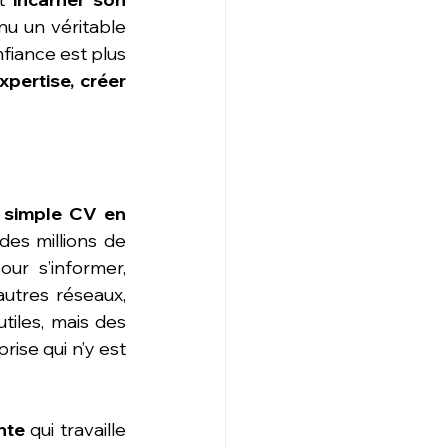
nu un véritable 
nfiance est plus 
pertise, créer 
n simple CV en 
des millions de 
r s’informer, 
autres réseaux, 
tiles, mais des 
ise qui n’y est 
nte
 qui travaille 