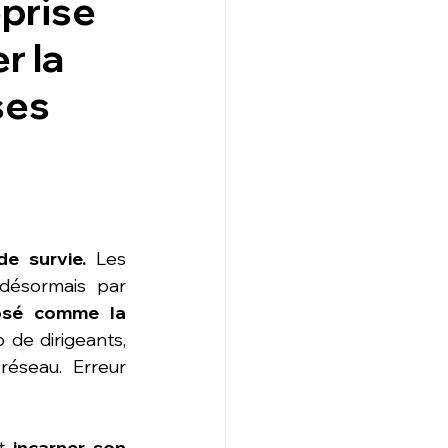
eprise
r la
ses
de survie.
 Les 
désormais par 
osé comme la 
 de dirigeants, 
éseau. Erreur 
t 
incarner son 