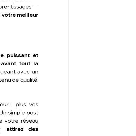
pprentissages — 
 votre meilleur 
e puissant et 
 avant tout la 
igeant avec un 
enu de qualité, 
ur : plus vos 
 Un simple post 
e votre réseau 
s
, 
attirez des 