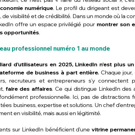
’économie numérique
. Le profil du dirigeant est deve
 de visibilité et de crédibilité. Dans un monde où la co
nkedIn offre un espace privilégié pour 
montrer son ex
des opportunités
.
réseau professionnel numéro 1 au monde
liard d’utilisateurs en 2025, LinkedIn n’est plus u
plateforme de business à part entière. 
Chaque jour, 
rs, recruteurs et entrepreneurs s’y connectent pou
t, 
faire des affaires
. Ce qui distingue LinkedIn des 
fondément professionnelle. Ici, pas de distractions fu
ées business, expertise et solutions. Un chef d’entrepr
t en visibilité, mais aussi en légitimité. 
ents sur LinkedIn bénéficient d’une 
vitrine permane