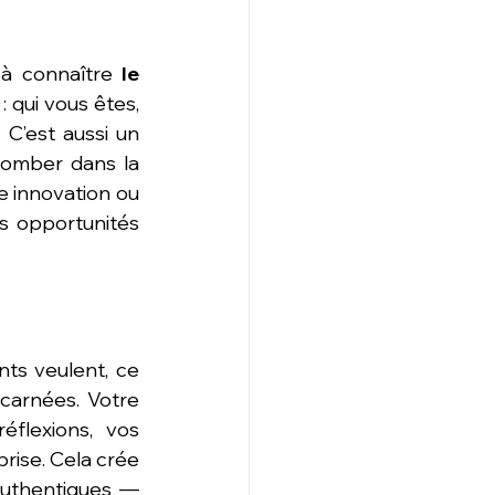
 à connaître 
le 
 qui vous êtes, 
C’est aussi un 
tomber dans la 
e innovation ou 
s opportunités 
ts veulent, ce 
ncarnées. Votre 
éflexions, vos 
ise. Cela crée 
authentiques — 