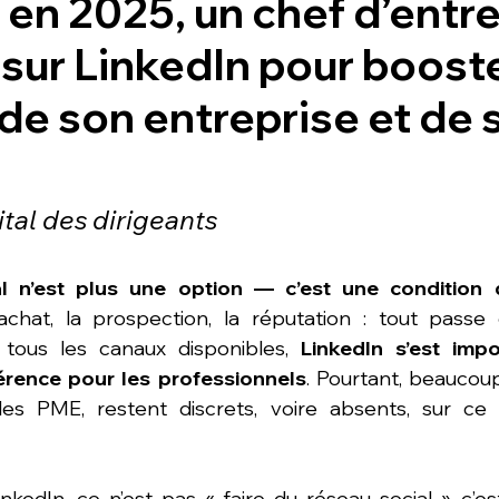
 en 2025, un chef d’entr
 sur LinkedIn pour booste
é de son entreprise et de 
ital des dirigeants
al n’est plus une option — c’est une condition 
chat, la prospection, la réputation : tout passe 
 tous les canaux disponibles, 
LinkedIn s’est imp
érence pour les professionnels
. Pourtant, beaucoup
s PME, restent discrets, voire absents, sur ce r
nkedIn, ce n’est pas « faire du réseau social », c’es