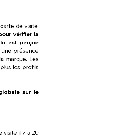
En 2025, la visibilité ne se joue plus uniquement sur un site web ou une carte de visite. 
ur vérifier la 
In est perçue 
e, une présence 
a marque. Les 
us les profils 
globale sur le 
site il y a 20 