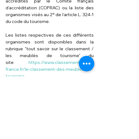
accrédités par le Comité français 
d’accréditation (COFRAC) ou la liste des 
organismes visés au 2° de l’article L. 324-1 
du code du tourisme.
Les listes respectives de ces différents 
organismes sont disponibles dans la 
rubrique "tout savoir sur le classement / 
les meublés de tourisme" du 
site 
https://www.classement.atout-
france.fr/le-classement-des-meubles-de-
tourisme
.
Vous disposez de 15 jours à compter de la 
réception du certificat de visite pour 
refuser la proposition de classement. 
Passé ce délai et en l'absence de refus, le 
classement est acquis."
Source : 
https://www.entreprises.gouv.fr/