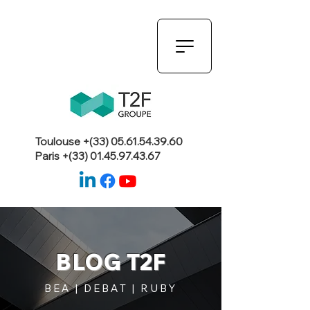
Toulouse +(33)
05.61.54.39.60
Paris +(33)
01.45.97.43.67
BLOG T2F
BEA | DEBAT | RUBY