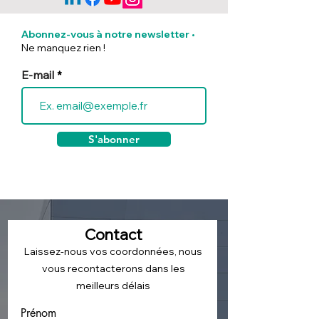
Proposition d’un CDI à
T2F-RH, les sol
l’issue d’un CDD : Le
paie qui vont v
Abonnez-vous à notre newsletter
•
décret est paru !
gagner du tem
Ne manquez rien !
E-mail
S'abonner
Contact
Laissez-nous vos coordonnées, nous
vous recontacterons dans les
meilleurs délais
Prénom