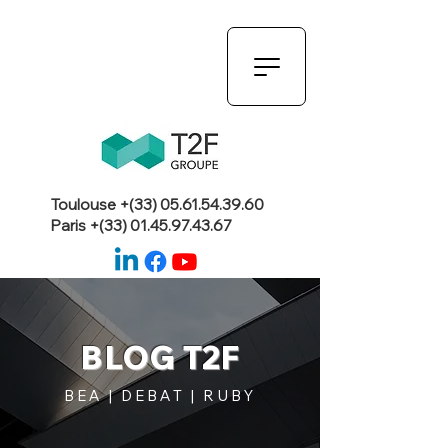
Toulouse +(33)
05.61.54.39.60
Paris +(33)
01.45.97.43.67
BLOG T2F
BEA | DEBAT | RUBY