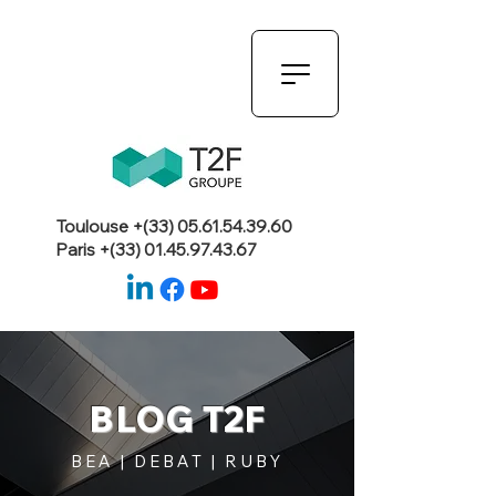
Toulouse +(33)
05.61.54.39.60
Paris +(33)
01.45.97.43.67
BLOG T2F
BEA | DEBAT | RUBY