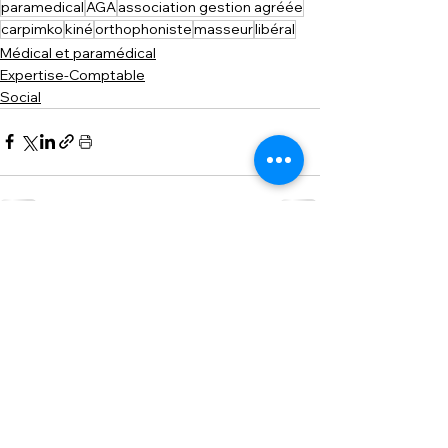
paramedical
AGA
association gestion agréée
carpimko
kiné
orthophoniste
masseur
libéral
Médical et paramédical
Expertise-Comptable
Social
Voir tout
Posts similaires