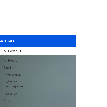
ACTUALITES
All Posts
All Posts
Social
Patrimoine
Création
d'entreprise
Fiscalité
Paye