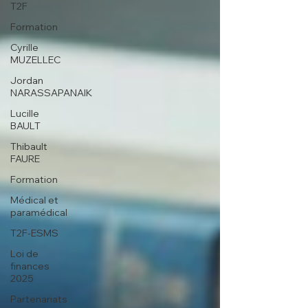
T2F
Formation
Cyrille
MUZELLEC
Jordan
NARASSAPANAIK
Lucille
BAULT
Thibault
FAURE
Formation
Médical et
paramédical
T2F-ESMS
Loi de
finances
2025
Partenariats