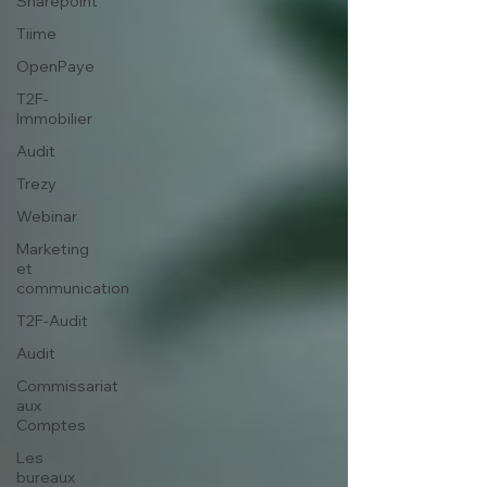
Sharepoint
Tiime
OpenPaye
T2F-
Immobilier
Audit
Trezy
Webinar
Marketing
et
communication
T2F-Audit
Audit
Commissariat
aux
Comptes
Les
bureaux