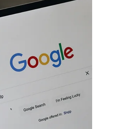
pourquoi ces nouveaux critères
redéfinissent le SEO. À l’ère de ChatGPT,
Gemini et des réponses générées sans
clic, seules les entreprises capables de
produire des contenus fiables,
pédagogiques et fondés sur une réelle
expertise pourront deven