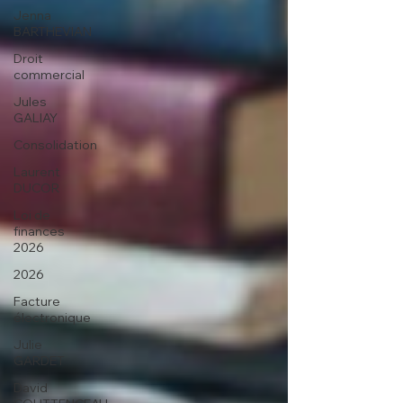
Jenna
BARTHEVIAN
Droit
commercial
Jules
GALIAY
Consolidation
Laurent
DUCOR
Loi de
finances
2026
2026
Facture
électronique
Julie
GARDET
David