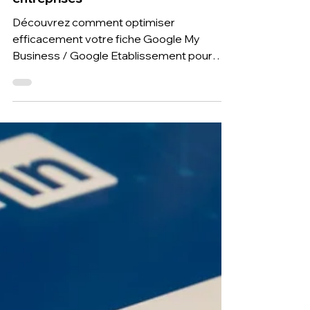
23 oct. 2025
4 min de lecture
Optimiser sa fiche Google
établissement business : Guide
entreprises
Découvrez comment optimiser
efficacement votre fiche Google My
Business / Google Etablissement pour
améliorer votre visibilité locale, attirer plus
de clients et générer davantage de
contacts qualifiés. Le cabinet T2F vous
guide pas à pas pour renforcer votre
référencement local et développer votre
activité grâce à une stratégie digitale
ciblée.