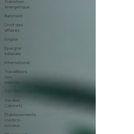
Transition
énergétique
Batiment
Droit des
affaires
Emploi
Epargne
salariale
International
Travailleurs
non
salariés
T2F-RH
Vie des
Cabinets
Etablissements
médico-
sociaux