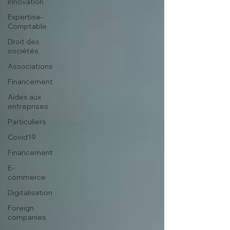
Innovation
Expertise-
Comptable
Droit des
sociétés
Associations
Financement
Aides aux
entreprises
Particuliers
Covid19
Financement
E-
commerce
Digitalisation
Foreign
companies