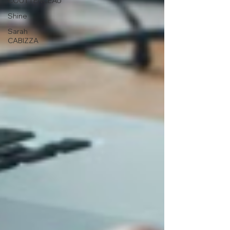
COUTTENCEAU
Shine
Sarah
CABIZZA