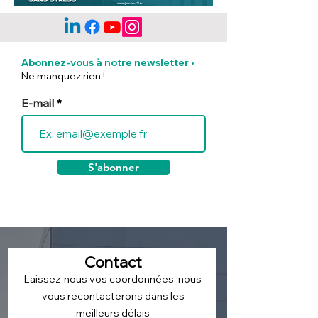
Facturation
Facture électro
électronique : Comment
Où trouver la l
Abonnez-vous à notre newsletter
•
connaître vos
plateformes a
Ne manquez rien !
obligations grâce à
immatriculées
l’outil de la DGFiP ?
E-mail
S'abonner
Contact
Laissez-nous vos coordonnées, nous
vous recontacterons dans les
meilleurs délais