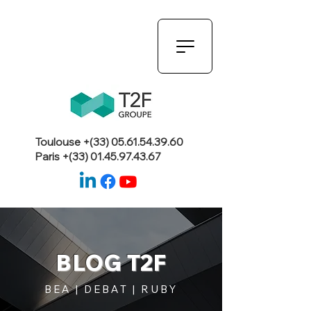
Toulouse +(33)
05.61.54.39.60
Paris +(33)
01.45.97.43.67
BLOG T2F
BEA | DEBAT | RUBY