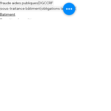
fraude aides publiques
DGCCRF
sous-traitance bâtiment
obligations label RGE
Batiment
Transition énergétique
Fiscalité
Voir tout
Posts similaires