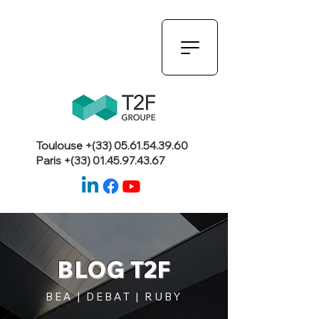
Toulouse +(33)
05.61.54.39.60
Paris +(33)
01.45.97.43.67
BLOG T2F
BEA | DEBAT | RUBY