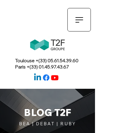
Toulouse +(33)
05.61.54.39.60
Paris +(33)
01.45.97.43.67
BLOG T2F
BEA | DEBAT | RUBY