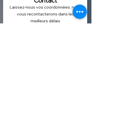
Contact
Laissez-nous vos coordonnées, nous
vous recontacterons dans les
meilleurs délais
Prénom
Nom de famille
Téléphone
E-mail
Votre département ou code postal
Votre message