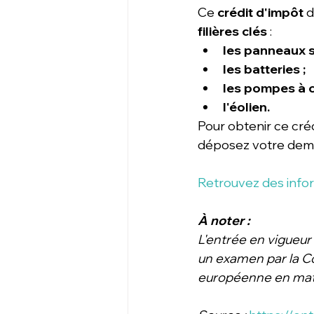
Ce
 crédit d'impôt
 
filières clés
 :
les panneaux s
les batteries ;
les pompes à c
l'éolien.
Pour obtenir ce créd
déposez votre deman
Retrouvez des info
À noter :
L'entrée en vigueur
un examen par la Co
européenne en matiè