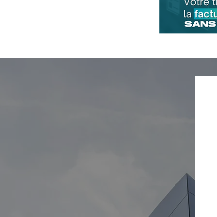
Projet de loi de finances
2024 : les mesures pour
les entreprises