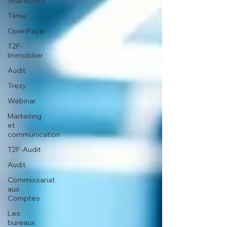
Sharepoint
Tiime
OpenPaye
T2F-
Immobilier
Audit
Trezy
Webinar
Marketing
et
communication
T2F-Audit
Audit
Commissariat
aux
Comptes
Les
bureaux