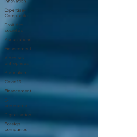
Innovation
Expertise-
Comptable
Droit des
sociétés
Associations
Financement
Aides aux
entreprises
Particuliers
Covid19
Financement
E-
commerce
Digitalisation
Foreign
companies