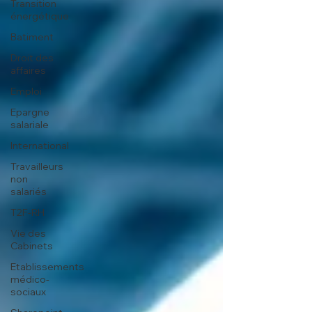
Transition
énergétique
Batiment
Droit des
affaires
Emploi
Epargne
salariale
International
Travailleurs
non
salariés
T2F-RH
Vie des
Cabinets
Etablissements
médico-
sociaux