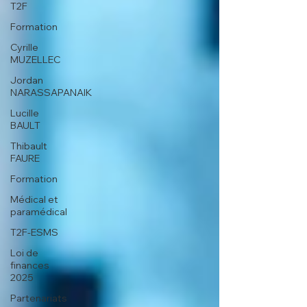
T2F
Formation
Cyrille
MUZELLEC
Jordan
NARASSAPANAIK
Lucille
BAULT
Thibault
FAURE
Formation
Médical et
paramédical
T2F-ESMS
Loi de
finances
2025
Partenariats