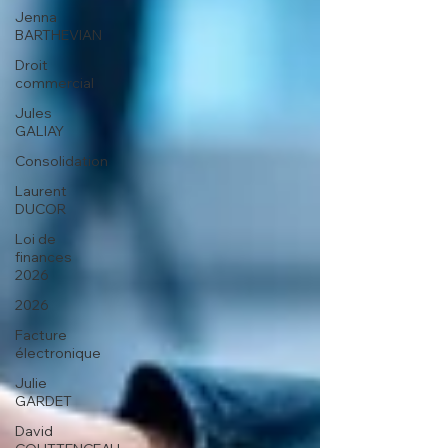
Jenna
BARTHEVIAN
Droit
commercial
Jules
GALIAY
Consolidation
Laurent
DUCOR
Loi de
finances
2026
2026
Facture
électronique
Julie
GARDET
David