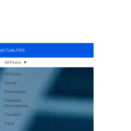
ACTUALITES
All Posts
All Posts
Social
Patrimoine
Création
d'entreprise
Fiscalité
Paye