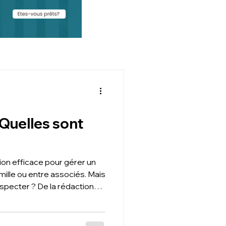
 Quelles sont
ion efficace pour gérer un
mille ou entre associés. Mais
especter ? De la rédaction
ion au greffe, en passant par
légale, découvrez notre
T2F, expert-comptable à