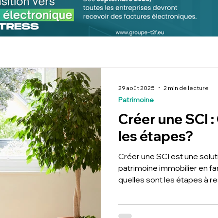
29 août 2025
2 min de lecture
Patrimoine
Créer une SCI :
les étapes?
Créer une SCI est une solut
patrimoine immobilier en fa
quelles sont les étapes à r
des statuts à l’immatriculat
la publication de l’annonce 
guide pratique rédigé par 