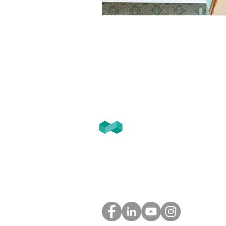
T2F
GROUPE
Tél. 05.61. 54.39.60 (Toulouse)
Tél. 01.45.97.43.67 (Paris)
info@groupe-t2f.fr
Nos adresses >