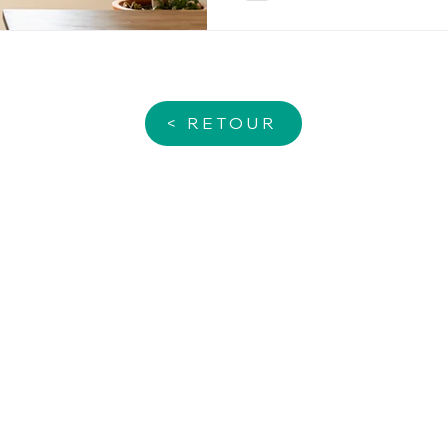
Toulouse et Villeneuve-le-R
projet immobilier et optimis
< RETOUR
NOS SERVICES
A PROPOS
Création d'entreprise
Le Groupe T2F
Expertise-Comptable
Cabinet T2F-BEA
Facture électronique
Cabinet
T2F-
RUBY
Audit
Cabinet T2F-DEBAT EXPER
Services juridiques
T2F-AUDIT
RH/ Paie
Nos partenaires
Gestion patrimoniale
Recrutement
Conseil