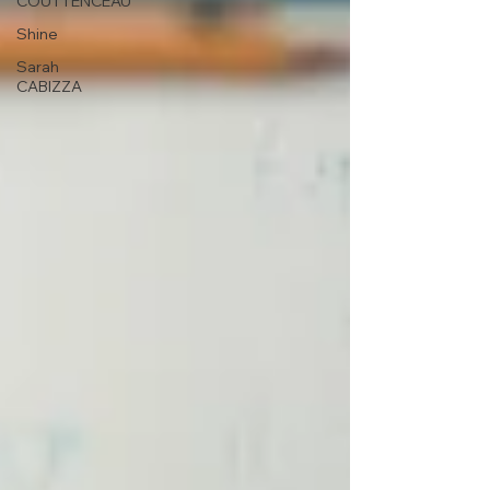
COUTTENCEAU
Shine
Sarah
CABIZZA