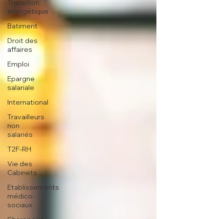
Transition
énergétique
Batiment
Droit des
affaires
Emploi
Epargne
salariale
International
Travailleurs
non
salariés
T2F-RH
Vie des
Cabinets
Etablissements
médico-
sociaux