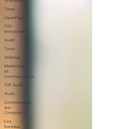
Sharepoint
Tiime
OpenPaye
T2F-
Immobilier
Audit
Trezy
Webinar
Marketing
et
communication
T2F-Audit
Audit
Commissariat
aux
Comptes
Les
bureaux