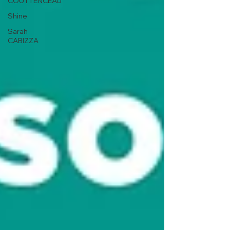
COUTTENCEAU
Shine
Sarah
CABIZZA