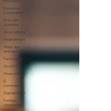
Innovation
Expertise-
Comptable
Droit des
sociétés
Associations
Financement
Aides aux
entreprises
Particuliers
Covid19
Financement
E-
commerce
Digitalisation
Foreign
companies