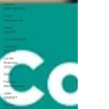
Jenna
BARTHEVIAN
Droit
commercial
Jules
GALIAY
Consolidation
Laurent
DUCOR
Loi de
finances
2026
2026
Facture
électronique
Julie
GARDET
David