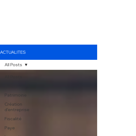
ACTUALITES
All Posts
All Posts
Social
Patrimoine
Création
d'entreprise
Fiscalité
Paye