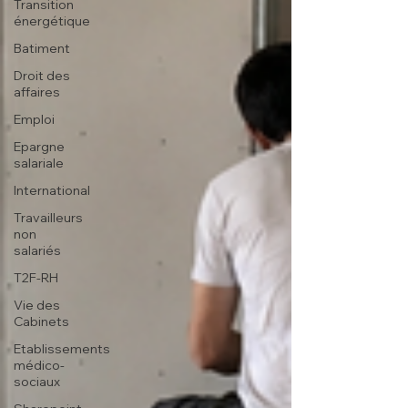
Transition
énergétique
Batiment
Droit des
affaires
Emploi
Epargne
salariale
International
Travailleurs
non
salariés
T2F-RH
Vie des
Cabinets
Etablissements
médico-
sociaux