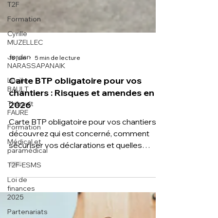
T2F
Formation
Cyrille
MUZELLEC
Jordan
NARASSAPANAIK
Lucille
18 juin
5 min de lecture
BAULT
Carte BTP obligatoire pour vos
Thibault
FAURE
chantiers : Risques et amendes en
Formation
2026
Médical et
Carte BTP obligatoire pour vos chantiers :
paramédical
découvrez qui est concerné, comment
T2F-ESMS
sécuriser vos déclarations et quelles
Loi de
sanctions financières (jusqu'à 8 000 € par
finances
salarié) risquent les dirigeants du BTP en
2025
cas de contrôle. T2F Expert-Comptable,
Partenariats
cabinet premium à Toulouse et Paris,