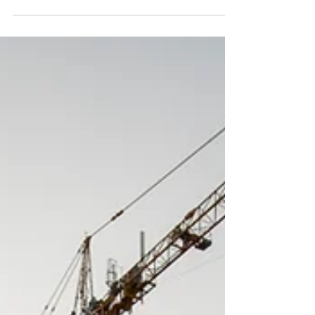
Employeurs : la gestion des congés payés
impose des règles strictes. Anticipez la
fixation des périodes, informez vos
salariés dans les délais légaux et consultez
le CSE pour sécuriser vos pratiques.
Découvrez nos conseils pratiques pour
éviter tout litige et protéger votre
entreprise. à Toulouse et Paris t2f expert
comptable spécialiste externalisation paie
et RH