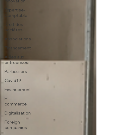
Innovation
Expertise-
Comptable
Droit des
sociétés
Associations
Financement
Aides aux
entreprises
Particuliers
Covid19
Financement
E-
commerce
Digitalisation
Foreign
companies