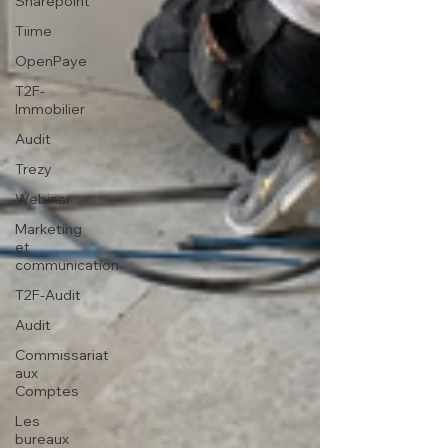
Sharepoint
Tiime
OpenPaye
T2F-
Immobilier
Audit
Trezy
Webinar
Marketing
et
communication
T2F-Audit
Audit
Commissariat
aux
Comptes
Les
bureaux