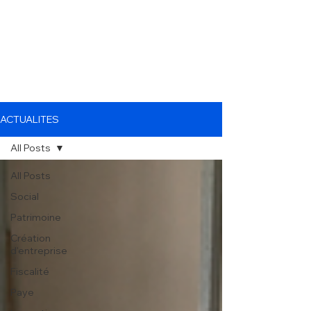
ACTUALITES
All Posts
All Posts
Social
Patrimoine
Création
d'entreprise
Fiscalité
Paye