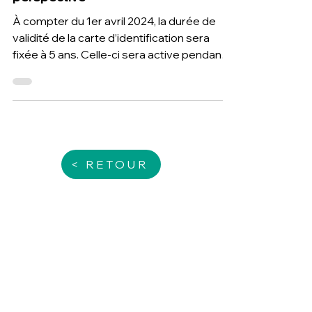
19 févr. 2024
1 min de lecture
Carte d’identification
professionnelle des salariés du
BTP : des changements en
perspective
À compter du 1er avril 2024, la durée de
validité de la carte d’identification sera
fixée à 5 ans. Celle-ci sera active pendant
les périodes
< RETOUR