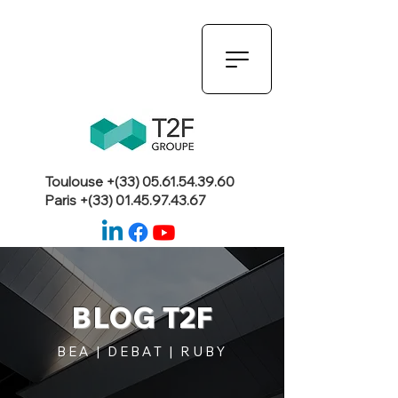
Toulouse +(33)
05.61.54.39.60
Paris +(33)
01.45.97.43.67
BLOG T2F
BEA | DEBAT | RUBY