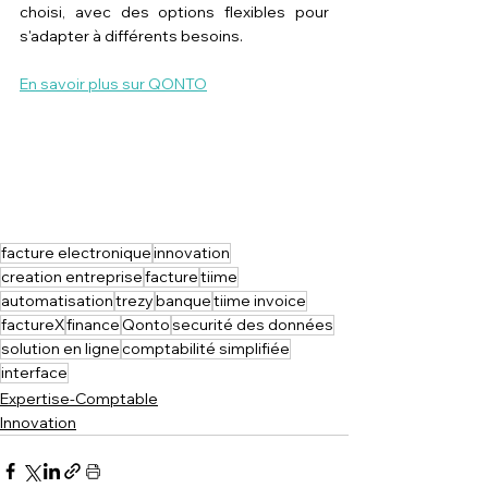
choisi, avec des options flexibles pour 
s'adapter à différents besoins.
En savoir plus sur QONTO
facture electronique
innovation
creation entreprise
facture
tiime
automatisation
trezy
banque
tiime invoice
factureX
finance
Qonto
securité des données
solution en ligne
comptabilité simplifiée
interface
Expertise-Comptable
Innovation