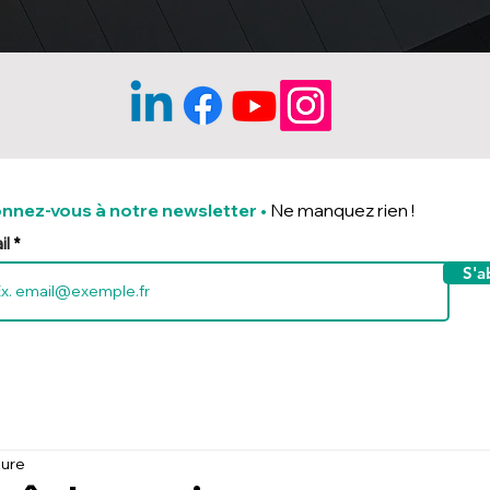
nnez-vous à notre newsletter
•
Ne manquez rien !
il
S'a
ture