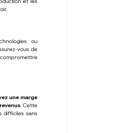
duction et les 
ir.
hnologies ou 
ssurez-vous de 
 compromettre 
yez une marge 
 revenus
. Cette 
difficiles sans 