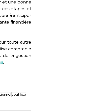
r et une bonne 
t ces étapes et 
era à anticiper 
santé financière 
ur toute autre 
tise comptable 
de la gestion 
ss
.
sionnel
cout fixe