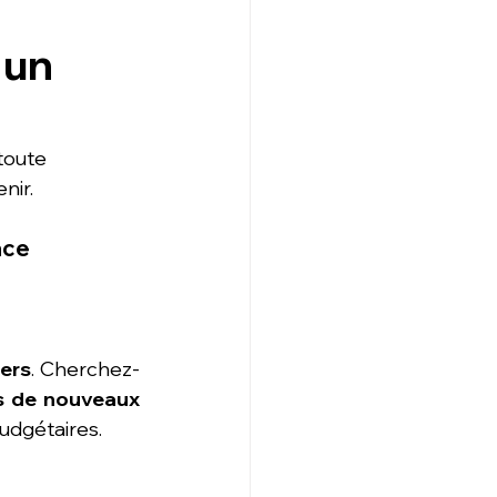
 un
toute 
nir. 
ace
iers
. Cherchez-
s de nouveaux 
budgétaires.