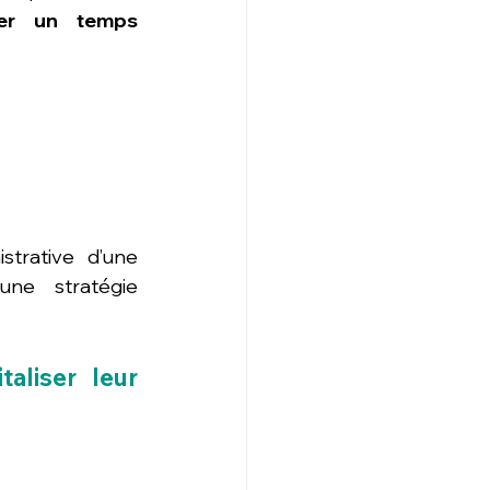
ner un temps 
trative d’une 
ne stratégie 
aliser leur 