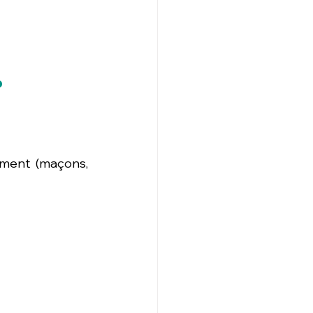
P
iment (maçons, 