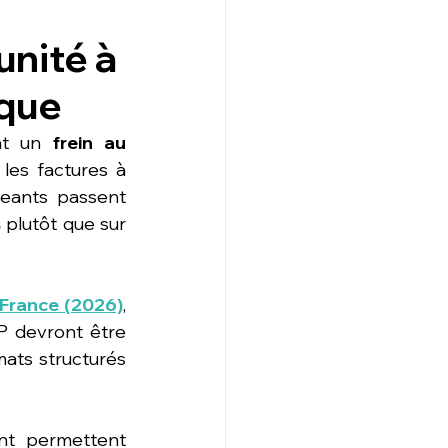
unité à
ique
nt un 
frein au 
 les factures à 
geants passent 
s
 plutôt que sur 
 France (2026)
, 
P devront être 
ats structurés 
La bonne nouvelle ? Des outils digitaux spécialisés dans le bâtiment permettent 