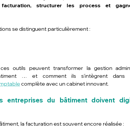
 facturation, structurer les process et gag
utions se distinguent particulièrement :
s outils peuvent transformer la gestion adminis
âtiment … et comment ils s’intègrent dans u
omptable
 complète avec un cabinet innovant.
s entreprises du bâtiment doivent digit
iment, la facturation est souvent encore réalisée :