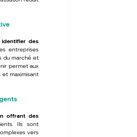
tive
dentifier des 
les entreprises 
s du marché et 
nir permet aux 
s et maximisant 
igents
n offrant des 
nts. Ils sont 
complexes vers 