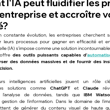
'IA peut fluidifier les 
entreprise et accroître v
é?
constante évolution, les entreprises cherchent s
 leurs processus pour gagner en efficacité et en c
icielle (IA) s'impose comme une solution incontournable
 offre 
des outils puissants capables d'
automatis
lyser des données massives et de fournir des insi
cision.
eurs intelligences artificielles jouent un rôle c
Des solutions comme 
ChatGPT
 et 
Claude
 révo
 l’analyse de données, tandis que 
IBM Watso
 gestion de l’information. Dans le domaine de l’im
tent de générer du contenu visuel de haute qual