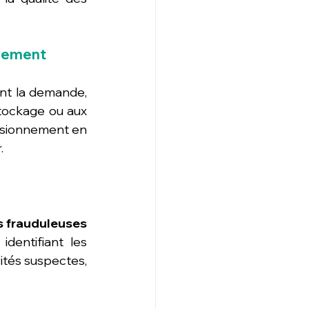
nnement
nt la demande, 
tockage ou aux 
isionnement en 
.
s frauduleuses 
entifiant les 
ités suspectes, 