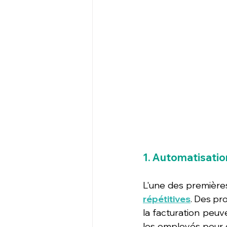
1. Automatisatio
L'une des premières 
répétitives
. Des pr
la facturation peuv
les employés pour d