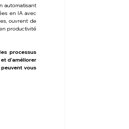
n automatisant 
la rédaction de code. Même l’industrie automobile bénéficie des avancées en IA avec 
res, ouvrent de 
n productivité 
les processus 
et d'améliorer 
F peuvent vous 