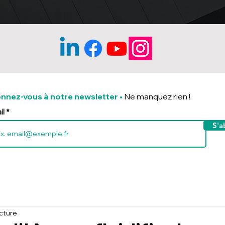
nnez-vous à notre newsletter
•
Ne manquez rien !
il
S'a
ecture