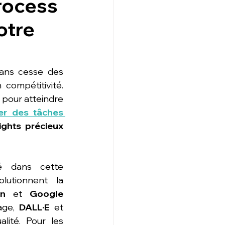
process
otre
ans cesse des 
ompétitivité. 
 pour atteindre 
er des tâches 
ghts précieux 
lé dans cette 
lutionnent la 
n
 et 
Google 
age, 
DALL·E
 et 
ité. Pour les 