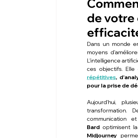
Comment l
de votre 
efficacit
Dans un monde en 
moyens d'améliorer
L'intelligence artif
ces objectifs. Elle
répétitives
, d'ana
pour la prise de dé
Aujourd’hui, plusi
transformation. 
communication et
Bard
 optimisent la
Midjourney
 permet