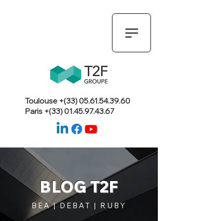
Toulouse +(33)
05.61.54.39.60
Paris +(33)
01.45.97.43.67
BLOG T2F
BEA | DEBAT | RUBY