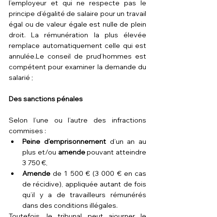
l’employeur et qui ne respecte pas le 
principe d’égalité de salaire pour un travail 
égal ou de valeur égale est nulle de plein 
droit. La rémunération la plus élevée 
remplace automatiquement celle qui est 
annulée.Le conseil de prud’hommes est 
compétent pour examiner la demande du 
salarié ;
Des sanctions pénales 
Selon l’une ou l’autre des infractions 
commises :
Peine d’emprisonnement
 d’un an au 
plus et/ou 
amende
 pouvant atteindre 
3 750 €,
Amende
 de 1 500 € (3 000 € en cas 
de récidive), appliquée autant de fois 
qu’il y a de travailleurs rémunérés 
dans des conditions illégales.
Toutefois, le tribunal peut ajourner le 