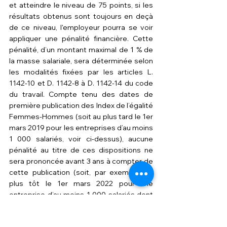
et atteindre le niveau de 75 points, si les 
résultats obtenus sont toujours en deçà 
de ce niveau, l'employeur pourra se voir 
appliquer une pénalité financière. Cette 
pénalité, d’un montant maximal de 1 % de 
la masse salariale, sera déterminée selon 
les modalités fixées par 
les articles L. 
1142-10 
et 
D. 1142-8 à D. 1142-14 du code 
du travail
. Compte tenu des dates de 
première publication des Index de l’égalité 
Femmes-Hommes (soit au plus tard le 1er 
mars 2019 pour les entreprises d’au moins 
1 000 salariés, voir ci-dessus), aucune 
pénalité au titre de ces dispositions ne 
sera prononcée avant 3 ans à compter de 
cette publication (soit, par exemple, au 
plus tôt le 1er mars 2022 pour une 
entreprise d’au moins 1 000 salariés dont 
l’Index, inférieur à 75 points, aura été 
publié à la date limite du 1er mars 2019).