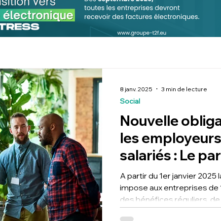
8 janv. 2025
3 min de lecture
Social
Nouvelle oblig
les employeurs 
salariés : Le pa
valeur
A partir du 1er janvier 2025 l
impose aux entreprises de 11
des bénéfices réguliers, de