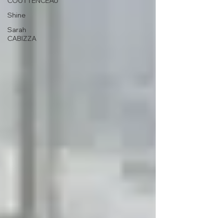
COUTTENCEAU
Shine
Sarah
CABIZZA