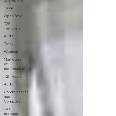
Sharepoint
Tiime
OpenPaye
T2F-
Immobilier
Audit
Trezy
Webinar
Marketing
et
communication
T2F-Audit
Audit
Commissariat
aux
Comptes
Les
bureaux