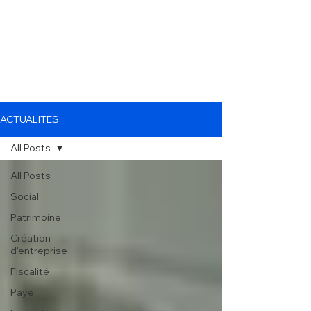
ACTUALITES
All Posts
All Posts
Social
Patrimoine
Création
d'entreprise
Fiscalité
Paye