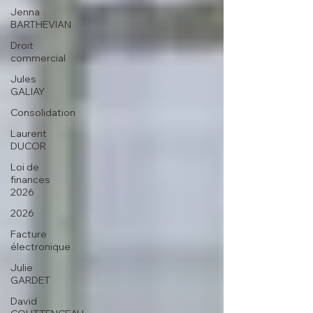
Jenna
BARTHEVIAN
Droit
commercial
Jules
GALIAY
Consolidation
Laurent
DUCOR
Loi de
finances
2026
2026
Facture
électronique
Julie
GARDET
David