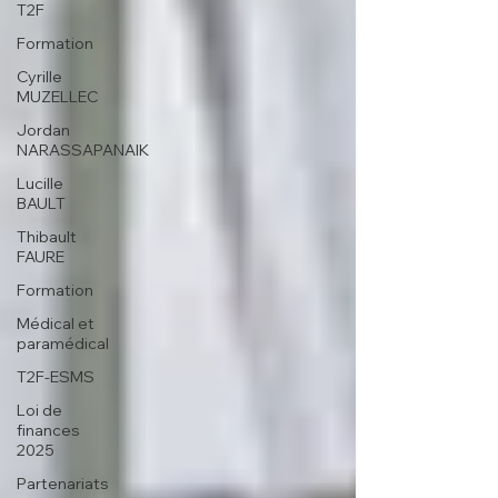
T2F
Formation
Cyrille
MUZELLEC
Jordan
NARASSAPANAIK
Lucille
BAULT
Thibault
FAURE
Formation
Médical et
paramédical
T2F-ESMS
Loi de
finances
2025
Partenariats