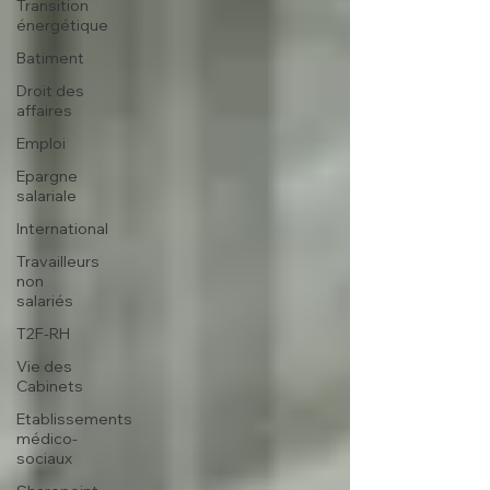
Transition
énergétique
Batiment
Droit des
affaires
Emploi
Epargne
salariale
International
Travailleurs
non
salariés
T2F-RH
Vie des
Cabinets
Etablissements
médico-
sociaux