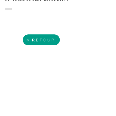
retraite et invalidité-décès
Depuis le 1er janvier 2023, l’Urssaf est
chargée du recouvrement des cotisations
de retraite de base, de retraite
complémentaire et d’invali
< RETOUR