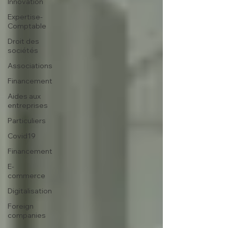
Innovation
Expertise-
Comptable
Droit des
sociétés
Associations
Financement
Aides aux
entreprises
Particuliers
Covid19
Financement
E-
commerce
Digitalisation
Foreign
companies