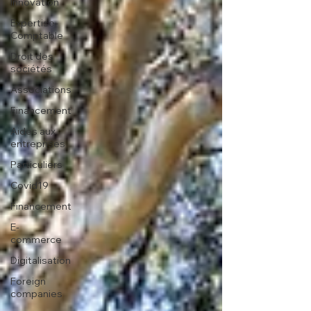
Innovation
Expertise-
Comptable
Droit des
sociétés
Associations
Financement
Aides aux
entreprises
Particuliers
Covid19
Financement
E-
commerce
Digitalisation
Foreign
companies