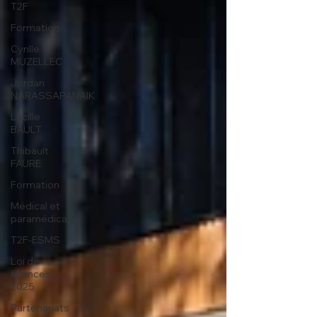
T2F
Formation
Cyrille
MUZELLEC
Jordan
NARASSAPANAIK
Lucille
BAULT
Thibault
FAURE
Formation
Médical et
paramédical
T2F-ESMS
Loi de
finances
2025
Partenariats