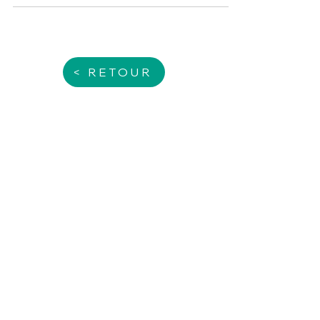
congé peut toujours renoncer à se
prévaloir du bénéfice de celui-ci de
manière expresse et non éq
< RETOUR