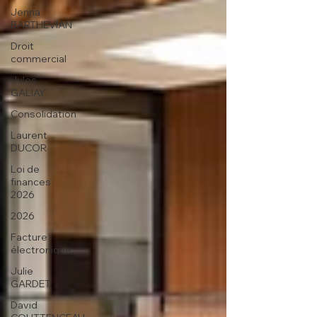
Jenna
BARTHEVIAN
Droit
commercial
Jules
GALIAY
Consolidation
Laurent
DUCOR
Loi de
finances
2026
2026
Facture
électronique
Julie
GARDET
David