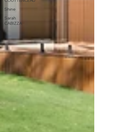
COUTTENCEAU
Shine
Sarah
CABIZZA