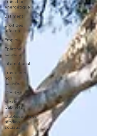
Transition
énergétique
Batiment
Droit des
affaires
Emploi
Epargne
salariale
International
Travailleurs
non
salariés
T2F-RH
Vie des
Cabinets
Etablissements
médico-
sociaux