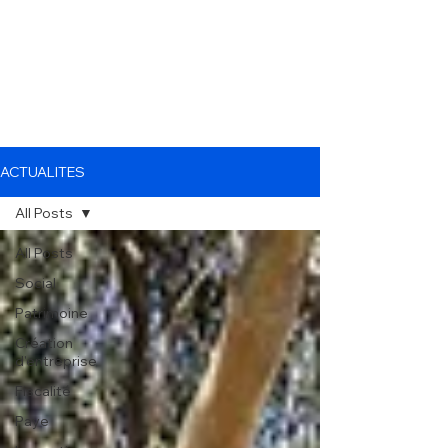
ACTUALITES
All Posts
All Posts
Social
Patrimoine
Création
d'entreprise
Fiscalité
Paye