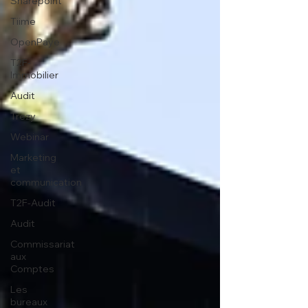
Sharepoint
Tiime
OpenPaye
T2F-
Immobilier
Audit
Trezy
Webinar
Marketing
et
communication
T2F-Audit
Audit
Commissariat
aux
Comptes
Les
bureaux