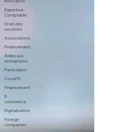
Innovation
Expertise-
Comptable
Droit des
sociétés
Associations
Financement
Aides aux
entreprises
Particuliers
Covid19
Financement
E-
commerce
Digitalisation
Foreign
companies