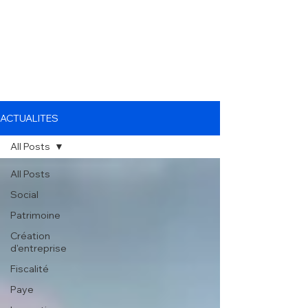
ACTUALITES
All Posts
All Posts
Social
Patrimoine
Création
d'entreprise
Fiscalité
Paye