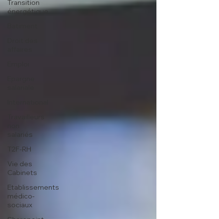
Transition
énergétique
Batiment
Droit des
affaires
Emploi
Epargne
salariale
International
Travailleurs
non
salariés
T2F-RH
Vie des
Cabinets
Etablissements
médico-
sociaux