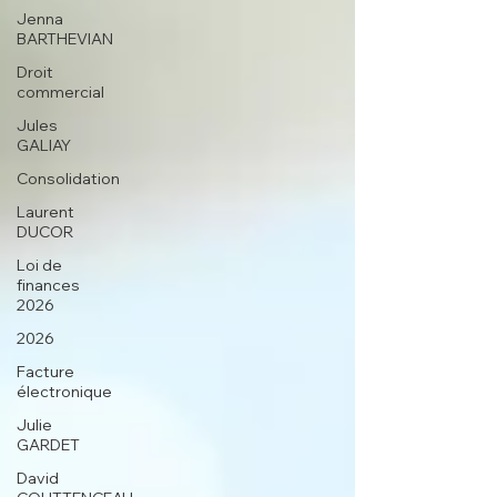
Jenna
BARTHEVIAN
Droit
commercial
Jules
GALIAY
Consolidation
Laurent
DUCOR
Loi de
finances
2026
2026
Facture
électronique
Julie
GARDET
David