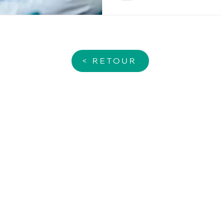
< RETOUR
NOS SERVICES
A PROPOS
Création d'entreprise
Le Groupe T2F
Expertise-Comptable
Cabinet T2F-BEA
Facture électronique
Cabinet
T2F-
RUBY
Audit
Cabinet T2F-DEBAT EXPER
Services juridiques
T2F-AUDIT
RH/ Paie
Nos partenaires
Gestion patrimoniale
Recrutement
Conseil