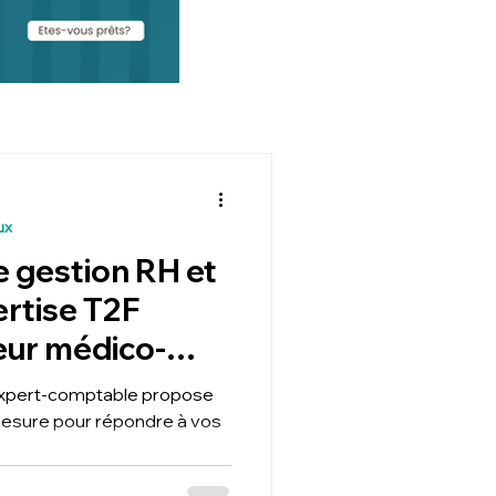
ux
e gestion RH et
ertise T2F
eur médico-
Expert-comptable propose
sure pour répondre à vos