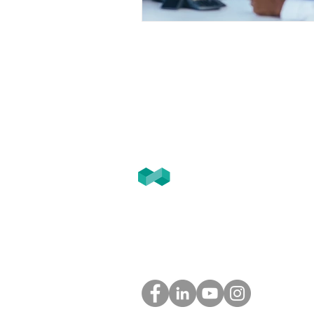
T2F
GROUPE
Tél. 05.61. 54.39.60 (Toulouse)
Tél. 01.45.97.43.67 (Paris)
info@groupe-t2f.fr
Nos adresses >