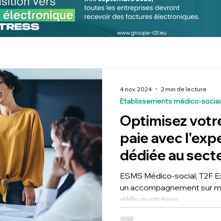
4 nov. 2024
2 min de lecture
Etablissements médico-socia
Optimisez votr
paie avec l'exp
dédiée au sect
social
ESMS Médico-social, T2F 
un accompagnement sur me
défis quotidiens.