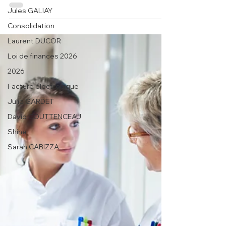
secteur médico-social. Améliorez la
Jules GALIAY
gestion de votre établ
Consolidation
Laurent DUCOR
Loi de finances 2026
2026
Facture électronique
Julie GARDET
David COUTTENCEAU
Shine
Sarah CABIZZA