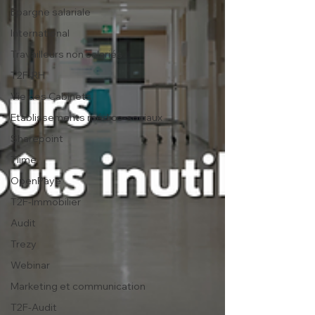
Epargne salariale
International
Travailleurs non salariés
T2F-RH
Vie des Cabinets
Etablissements médico-sociaux
Sharepoint
Tiime
OpenPaye
T2F-Immobilier
Audit
Trezy
Webinar
Marketing et communication
T2F-Audit