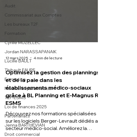
Audit
Commissariat aux Comptes
Les bureaux T2F
Formation
Cyrille MUZELLEC
Jordan NARASSAPANAIK
Lucille BAULT
12 mars 2025
4 min de lecture
Thibault FAURE
Formation
Optimisez la gestion des plannings
Médical et paramédical
et de la paie dans les
T2F-ESMS
établissements médico-sociaux
grâce à BL Planning et E-Magnus RH
Loi de finances 2025
ESMS
Partenariats
Découvrez nos formations spécialisées
Jenna BARTHEVIAN
sur les logiciels Berger-Levrault dédiés au
Droit commercial