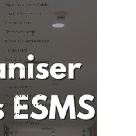
Expertise-Comptable
Droit des sociétés
Associations
Financement
Aides aux entreprises
Particuliers
Covid19
Financement
E-commerce
Digitalisation
Foreign companies
Transition énergétique
Batiment
Droit des affaires
Emploi